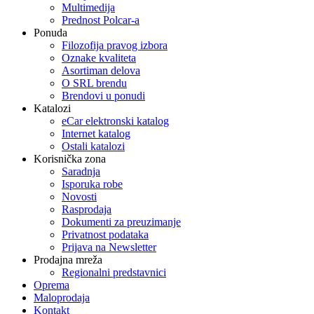
Multimedija
Prednost Polcar-a
Ponuda
Filozofija pravog izbora
Oznake kvaliteta
Asortiman delova
O SRL brendu
Brendovi u ponudi
Katalozi
eCar elektronski katalog
Internet katalog
Ostali katalozi
Korisnička zona
Saradnja
Isporuka robe
Novosti
Rasprodaja
Dokumenti za preuzimanje
Privatnost podataka
Prijava na Newsletter
Prodajna mreža
Regionalni predstavnici
Oprema
Maloprodaja
Kontakt