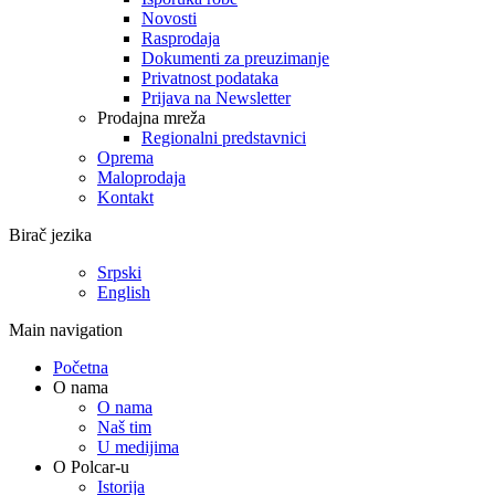
Novosti
Rasprodaja
Dokumenti za preuzimanje
Privatnost podataka
Prijava na Newsletter
Prodajna mreža
Regionalni predstavnici
Oprema
Maloprodaja
Kontakt
Birač jezika
Srpski
English
Main navigation
Početna
O nama
O nama
Naš tim
U medijima
O Polcar-u
Istorija