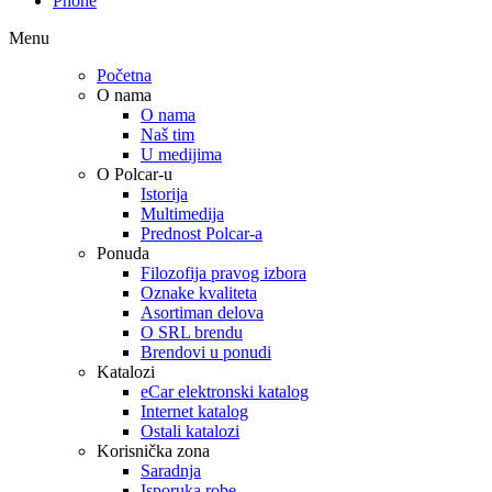
Phone
Menu
Početna
O nama
O nama
Naš tim
U medijima
O Polcar-u
Istorija
Multimedija
Prednost Polcar-a
Ponuda
Filozofija pravog izbora
Oznake kvaliteta
Asortiman delova
O SRL brendu
Brendovi u ponudi
Katalozi
eCar elektronski katalog
Internet katalog
Ostali katalozi
Korisnička zona
Saradnja
Isporuka robe