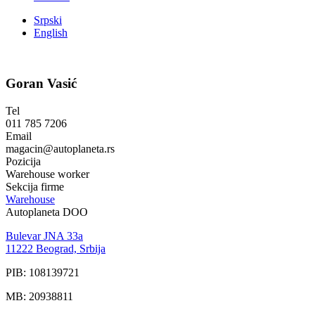
Srpski
English
Goran Vasić
Tel
011 785 7206
Email
magacin@autoplaneta.rs
Pozicija
Warehouse worker
Sekcija firme
Warehouse
Autoplaneta DOO
Bulevar JNA 33a
11222 Beograd, Srbija
PIB: 108139721
MB: 20938811