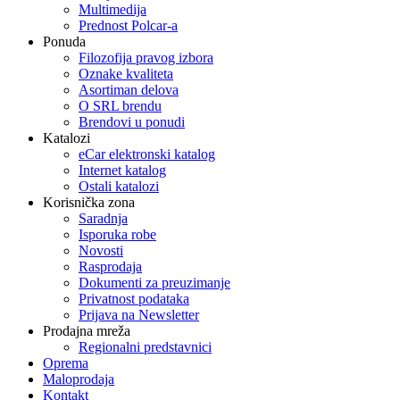
Multimedija
Prednost Polcar-a
Ponuda
Filozofija pravog izbora
Oznake kvaliteta
Asortiman delova
O SRL brendu
Brendovi u ponudi
Katalozi
eCar elektronski katalog
Internet katalog
Ostali katalozi
Korisnička zona
Saradnja
Isporuka robe
Novosti
Rasprodaja
Dokumenti za preuzimanje
Privatnost podataka
Prijava na Newsletter
Prodajna mreža
Regionalni predstavnici
Oprema
Maloprodaja
Kontakt