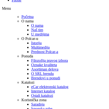
Phone
Menu
Početna
O nama
O nama
Naš tim
U medijima
O Polcar-u
Istorija
Multimedija
Prednost Polcar-a
Ponuda
Filozofija pravog izbora
Oznake kvaliteta
Asortiman delova
O SRL brendu
Brendovi u ponudi
Katalozi
eCar elektronski katalog
Internet katalog
Ostali katalozi
Korisnička zona
Saradnja
Isporuka robe