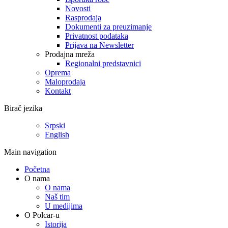
Novosti
Rasprodaja
Dokumenti za preuzimanje
Privatnost podataka
Prijava na Newsletter
Prodajna mreža
Regionalni predstavnici
Oprema
Maloprodaja
Kontakt
Birač jezika
Srpski
English
Main navigation
Početna
O nama
O nama
Naš tim
U medijima
O Polcar-u
Istorija