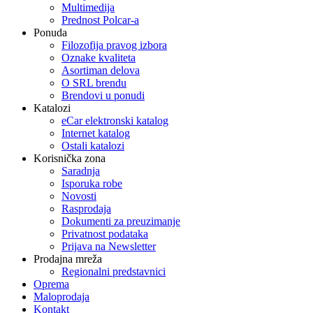
Multimedija
Prednost Polcar-a
Ponuda
Filozofija pravog izbora
Oznake kvaliteta
Asortiman delova
O SRL brendu
Brendovi u ponudi
Katalozi
eCar elektronski katalog
Internet katalog
Ostali katalozi
Korisnička zona
Saradnja
Isporuka robe
Novosti
Rasprodaja
Dokumenti za preuzimanje
Privatnost podataka
Prijava na Newsletter
Prodajna mreža
Regionalni predstavnici
Oprema
Maloprodaja
Kontakt