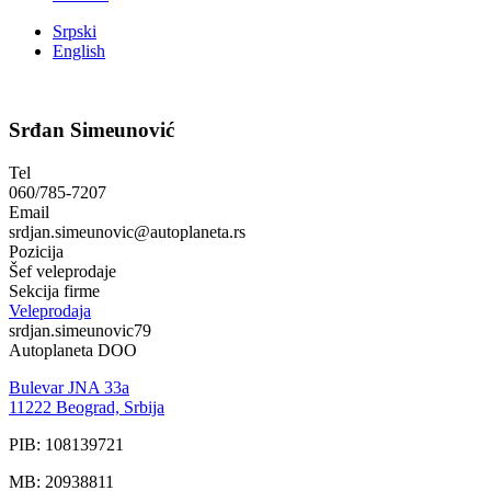
Srpski
English
Srđan Simeunović
Tel
060/785-7207
Email
srdjan.simeunovic@autoplaneta.rs
Pozicija
Šef veleprodaje
Sekcija firme
Veleprodaja
srdjan.simeunovic79
Autoplaneta DOO
Bulevar JNA 33a
11222 Beograd, Srbija
PIB: 108139721
MB: 20938811