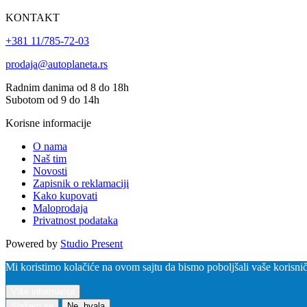
KONTAKT
+381 11/785-72-03
prodaja@autoplaneta.rs
Radnim danima od 8 do 18h
Subotom od 9 do 14h
Korisne informacije
O nama
Naš tim
Novosti
Zapisnik o reklamaciji
Kako kupovati
Maloprodaja
Privatnost podataka
Powered by
Studio Present
Mi koristimo kolačiće na ovom sajtu da bismo poboljšali vaše korisničk
Više informacija
Slažem se
Ne, hvala