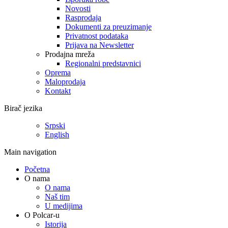
Novosti
Rasprodaja
Dokumenti za preuzimanje
Privatnost podataka
Prijava na Newsletter
Prodajna mreža
Regionalni predstavnici
Oprema
Maloprodaja
Kontakt
Birač jezika
Srpski
English
Main navigation
Početna
O nama
O nama
Naš tim
U medijima
O Polcar-u
Istorija