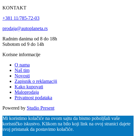
KONTAKT
+381 11/785-72-03
prodaja@autoplaneta.rs
Radnim danima od 8 do 18h
Subotom od 9 do 14h
Korisne informacije
O nama
Naš tim
Novosti
Zapisnik o reklamaciji
Kako kupovati
Maloprodaja
Privatnost podataka
Powered by
Studio Present
Mi koristimo kolačiće na ovom sajtu da bismo poboljšali vaše
korisničko iskustvo. Klikom na bilo koji link na ovoj stranici dajete
svoj pristanak da postavimo kolačiće.