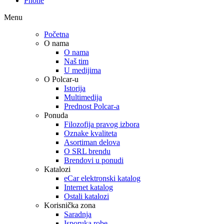
Phone
Menu
Početna
O nama
O nama
Naš tim
U medijima
O Polcar-u
Istorija
Multimedija
Prednost Polcar-a
Ponuda
Filozofija pravog izbora
Oznake kvaliteta
Asortiman delova
O SRL brendu
Brendovi u ponudi
Katalozi
eCar elektronski katalog
Internet katalog
Ostali katalozi
Korisnička zona
Saradnja
Isporuka robe