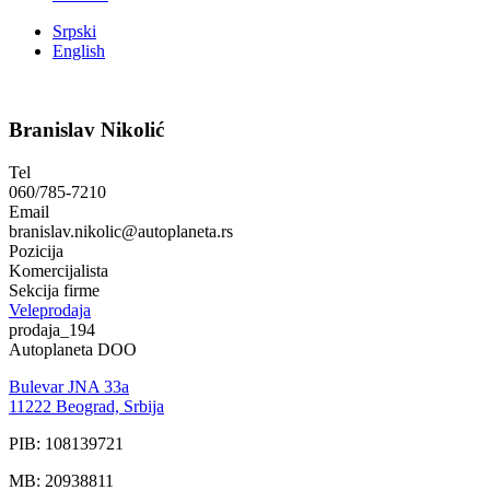
Srpski
English
Branislav Nikolić
Tel
060/785-7210
Email
branislav.nikolic@autoplaneta.rs
Pozicija
Komercijalista
Sekcija firme
Veleprodaja
prodaja_194
Autoplaneta DOO
Bulevar JNA 33a
11222 Beograd, Srbija
PIB: 108139721
MB: 20938811