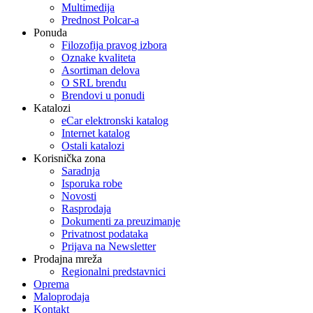
Multimedija
Prednost Polcar-a
Ponuda
Filozofija pravog izbora
Oznake kvaliteta
Asortiman delova
O SRL brendu
Brendovi u ponudi
Katalozi
eCar elektronski katalog
Internet katalog
Ostali katalozi
Korisnička zona
Saradnja
Isporuka robe
Novosti
Rasprodaja
Dokumenti za preuzimanje
Privatnost podataka
Prijava na Newsletter
Prodajna mreža
Regionalni predstavnici
Oprema
Maloprodaja
Kontakt